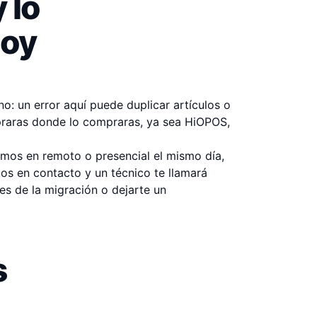
 lo
hoy
o: un error aquí puede duplicar artículos o
mpraras donde lo compraras, ya sea
HiOPOS
,
amos en remoto o presencial el mismo día,
atos en
contacto
y un técnico te llamará
es de la migración o dejarte un
s