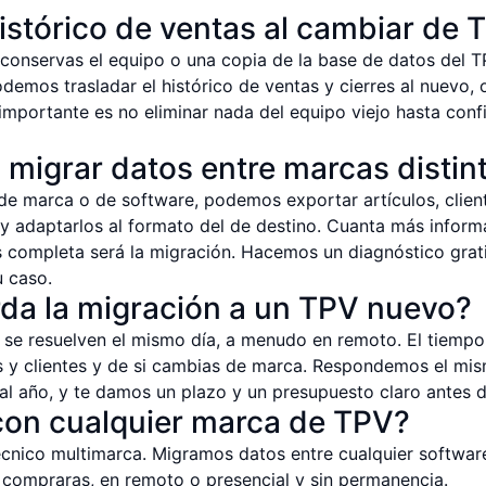
histórico de ventas al cambiar de 
 conservas el equipo o una copia de la base de datos del T
emos trasladar el histórico de ventas y cierres al nuevo, 
 importante es no eliminar nada del equipo viejo hasta con
migrar datos entre marcas distin
de marca o de software, podemos exportar artículos, client
y adaptarlos al formato del de destino. Cuanta más inform
s completa será la migración. Hacemos un diagnóstico grati
u caso.
da la migración a un TPV nuevo?
se resuelven el mismo día, a menudo en remoto. El tiemp
s y clientes y de si cambias de marca. Respondemos el mi
 al año, y te damos un plazo y un presupuesto claro antes 
con cualquier marca de TPV?
écnico multimarca. Migramos datos entre cualquier softwar
compraras, en remoto o presencial y sin permanencia.