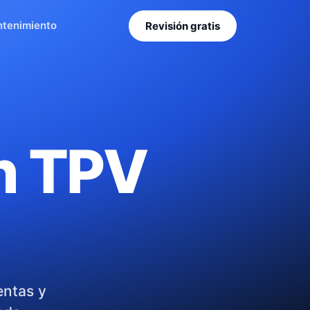
tenimiento
Revisión gratis
un TPV
entas y