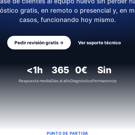
base de clientes al equipo nuevo sin perder n
óstico gratis, en remoto o presencial y, en 
casos, funcionando hoy mismo.
Pedir revisión gratis →
Ver soporte técnico
<1h
365
0€
Sin
Respuesta media
Días al año
Diagnóstico
Permanencia
PUNTO DE PARTIDA