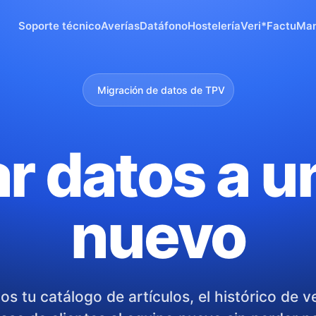
Soporte técnico
Averías
Datáfono
Hostelería
Veri*Factu
Man
Migración de datos de TPV
r datos a 
nuevo
s tu catálogo de artículos, el histórico de v