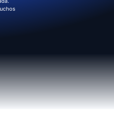
ada.
muchos