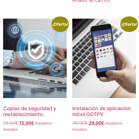
Añadir al carrito
29.00€.
18.00€.
¡Oferta!
¡Oferta!
Copias de seguridad y
Instalación de aplicación
restablecimiento.
móvil GOTPV
El
El
El
El
29.00
€
15.00
€
39.00
€
29.00
€
Impuestos
Impuestos
precio
precio
precio
precio
Incluidos
Incluidos
original
actual
original
actual