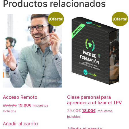
Productos relacionados
¡Oferta!
¡Oferta!
Acceso Remoto
Clase personal para
aprender a utilizar el TPV
El
El
29.00
€
19.00
€
Impuestos
El
El
precio
precio
29.00
€
18.00
€
Impuestos
Incluidos
precio
precio
original
actual
Incluidos
original
actual
era:
es:
Añadir al carrito
era:
es:
29.00€.
19.00€.