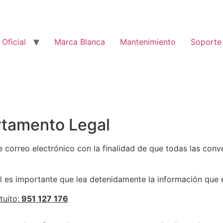
m
 Oficial
Marca Blanca
Mantenimiento
Soporte
rtamento Legal
 correo electrónico con la finalidad de que todas las conv
l es importante que lea detenidamente la información que 
tuito:
951 127 176
hil
casio swiss replica cape town
fake watch for sale iced 