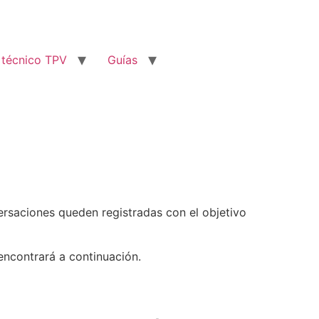
 técnico TPV
Guías
ersaciones queden registradas con el objetivo
encontrará a continuación.
out watch replica montbrillant
how can you