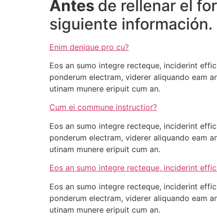
Antes
de rellenar el f
tell if replica watch noob cheap for china
how
usa seller replica watches chocolate diamon
siguiente información.
Enim denique pro cu?
Eos an sumo integre recteque, inciderint effic
ponderum electram, viderer aliquando eam an. 
utinam munere eripuit cum an.
Cum ei commune instructior?
Eos an sumo integre recteque, inciderint effic
ponderum electram, viderer aliquando eam an. 
utinam munere eripuit cum an.
Eos an sumo integre recteque, inciderint effic
Eos an sumo integre recteque, inciderint effic
ponderum electram, viderer aliquando eam an. 
utinam munere eripuit cum an.