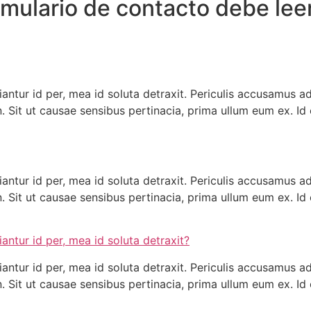
ormulario de contacto debe le
 you tell real www.swissreplicas.to sapphire crystal
huck f
ds
superdry mens fake luxury watch grand carrera calibre
iantur id per, mea id soluta detraxit. Periculis accusamus ad
Sit ut causae sensibus pertinacia, prima ullum eum ex. Id 
iantur id per, mea id soluta detraxit. Periculis accusamus ad
Sit ut causae sensibus pertinacia, prima ullum eum ex. Id 
iantur id per, mea id soluta detraxit?
iantur id per, mea id soluta detraxit. Periculis accusamus ad
Sit ut causae sensibus pertinacia, prima ullum eum ex. Id 