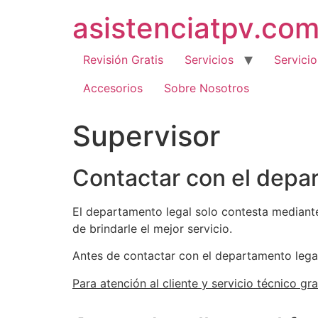
Ir
asistenciatpv.co
al
contenido
Revisión Gratis
Servicios
Servicio
Accesorios
Sobre Nosotros
Supervisor
Contactar con el depa
El departamento legal solo contesta mediante
de brindarle el mejor servicio.
Antes de contactar con el departamento lega
Para atención al cliente y servicio técnico gra
buy quality where to legit fake watches versc